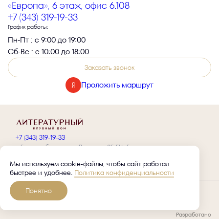
«Европа», 6 этаж, офис 6.108
+7 (343) 319-19-33
График работы:
Пн-Пт : с 9:00 до 19:00
Сб-Вс : с 10:00 до 18:00
Заказать звонок
Проложить маршрут
+7 (343) 319-19-33
г. Екатеринбург, просп. Ленина, д. 25, БЦ «Европа»,
6 этаж, офис 6.108
Мы используем cookie-файлы, чтобы сайт работал
Оставить заявку на такси
быстрее и удобнее.
Политика конфиденциальности
Получить презентацию
Проектная декларация на наш.дом.рф
Понятно
Противодействие коррупции
ООО «СПЕЦИАЛИЗИРОВАННЫЙ ЗАСТРОЙЩИК ЛИТЕРАТУРНЫЙ»
ИНН 5012108463 ОГРН 1225000105330
Разработано