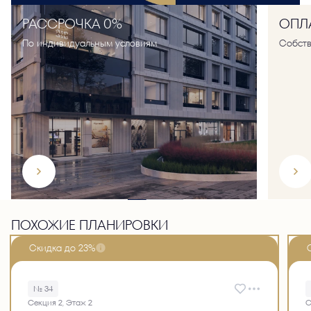
РАССРОЧКА 0%
ОПЛА
По индивидуальным условиям
Собств
ПОХОЖИЕ ПЛАНИРОВКИ
Скидка до 23%
№ 34
Секция 2, Этаж 2
С