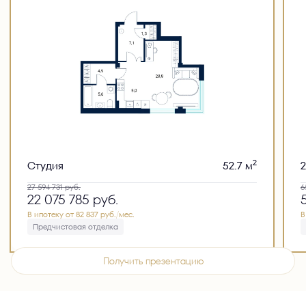
2
Студия
52.7 м
27 594 731
руб.
6
22 075 785
руб.
В ипотеку от 82 837 руб./мес.
В
Предчистовая отделка
Получить презентацию