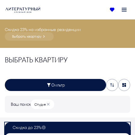
Скидка 23% на избранные резиденции
Выбрать квартиру
ВЫБРАТЬ КВАРТИРУ
Фильтр
Ваш поиск
Студия
Скидка до 23%