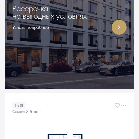
Рассрочка
на выгодных условиях
Узнать подробнее
№ 51
Секция 2, Этаж 4