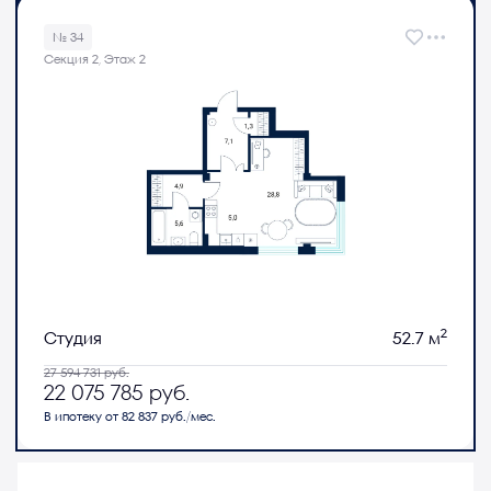
№ 34
Секция 2, Этаж 2
2
Студия
52.7 м
27 594 731
руб.
22 075 785
руб.
В ипотеку от 82 837 руб./мес.